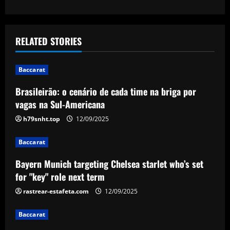
s
t
RELATED STORIES
n
Baccarat
a
Brasileirão: o cenário de cada time na briga por
v
vagas na Sul-Americana
i
h79snht.top
12/09/2025
g
Baccarat
a
Bayern Munich targeting Chelsea starlet who’s set
for "key" role next term
t
rastrear-estafeta.com
12/09/2025
i
Baccarat