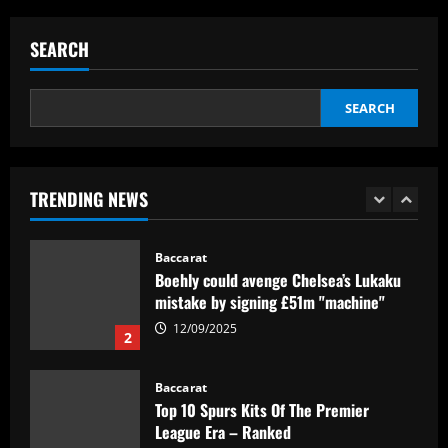
Reply received as Tottenham make offer
for "special" £47,000-per-week ace
SEARCH
12/09/2025
5
SEARCH
Baccarat
Textor confirma confiança em Luís
Castro e valida projeto de médio prazo
no Botafogo
TRENDING NEWS
1
12/09/2025
Baccarat
Boehly could avenge Chelsea’s Lukaku
mistake by signing £51m "machine"
12/09/2025
2
Baccarat
Top 10 Spurs Kits Of The Premier
League Era – Ranked