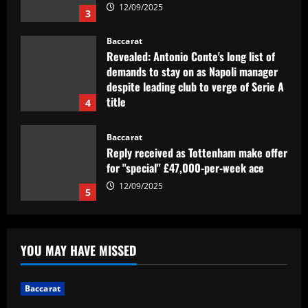
12/09/2025
3
Baccarat
Revealed: Antonio Conte's long list of
demands to stay on as Napoli manager
despite leading club to verge of Serie A
title
4
12/09/2025
Baccarat
Reply received as Tottenham make offer
for "special" £47,000-per-week ace
12/09/2025
5
Baccarat
Textor confirma confiança em Luís
YOU MAY HAVE MISSED
Castro e valida projeto de médio prazo
no Botafogo
1
12/09/2025
Baccarat