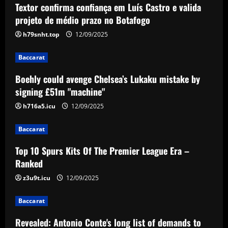
Textor confirma confiança em Luís Castro e valida
Baccarat
Boehly could avenge Chelsea’s Lukaku
projeto de médio prazo no Botafogo
mistake by signing £51m "machine"
h79snht.top
12/09/2025
12/09/2025
2
Baccarat
Baccarat
Boehly could avenge Chelsea’s Lukaku mistake by
Top 10 Spurs Kits Of The Premier
signing £51m "machine"
League Era – Ranked
h716a5.icu
12/09/2025
12/09/2025
3
Baccarat
Baccarat
Revealed: Antonio Conte's long list of
Top 10 Spurs Kits Of The Premier League Era –
demands to stay on as Napoli manager
Ranked
despite leading club to verge of Serie A
title
z3u9t.icu
12/09/2025
4
12/09/2025
Baccarat
Baccarat
Reply received as Tottenham make offer
Revealed: Antonio Conte's long list of demands to
for "special" £47,000-per-week ace