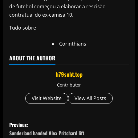
de futebol começou a elaborar a rescisão
contratual do ex-camisa 10.
Tudo sobre
Corinthians
ABOUT THE AUTHOR
h79snht.top
Contributor
Visit Website
View All Posts
P
Previous:
o
Sunderland handed Alex Pritchard lift