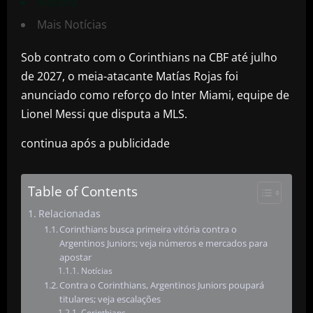
Matéria
Mais Notícias
Sob contrato com o Corinthians na CBF até julho
de 2027, o meia-atacante Matías Rojas foi
anunciado como reforço do Inter Miami, equipe de
Lionel Messi que disputa a MLS.
continua após a publicidade
Table of Contents
Relacionadas
Corinthians busca primeira vitória contra o
Argentinos Juniors; veja números e mercados para
apostar
Notícias
Contra o Corinthians, Argentinos Juniors poupará
titulares; veja escalações
Corinthians