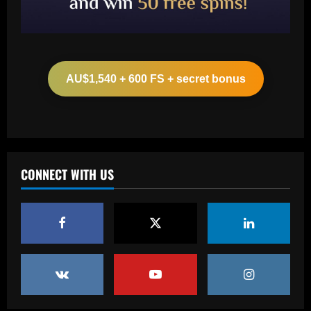
Baccarat
Boehly could avenge Chelsea’s Lukaku
mistake by signing £51m "machine"
AU$1,540 + 600 FS + secret bonus
12/09/2025
2
Baccarat
Top 10 Spurs Kits Of The Premier
League Era – Ranked
CONNECT WITH US
12/09/2025
3
Baccarat
Revealed: Antonio Conte's long list of
demands to stay on as Napoli manager
despite leading club to verge of Serie A
title
4
12/09/2025
Baccarat