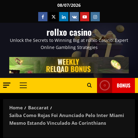
Skip
08/07/2026
to
Facebook
Twitter
Linkedin
VK
Youtube
Instagram
content
rollxo casino
Unlock the Secrets to Winning Big at rollxo Casino: Expert
Online Gambling Strategies
BONUS
Primary
Menu
Home
Baccarat
Saiba Como Rojas Foi Anunciado Pelo Inter Miami
Mesmo Estando Vinculado Ao Corinthians