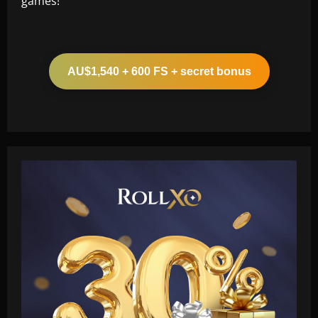
games!
AU$1,540 + 600 FS + secret bonus