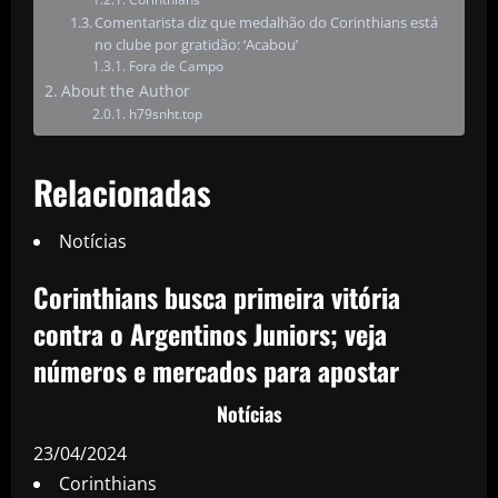
Comentarista diz que medalhão do Corinthians está
no clube por gratidão: ‘Acabou’
Fora de Campo
About the Author
h79snht.top
Relacionadas
Notícias
Corinthians busca primeira vitória
contra o Argentinos Juniors; veja
números e mercados para apostar
Notícias
23/04/2024
Corinthians