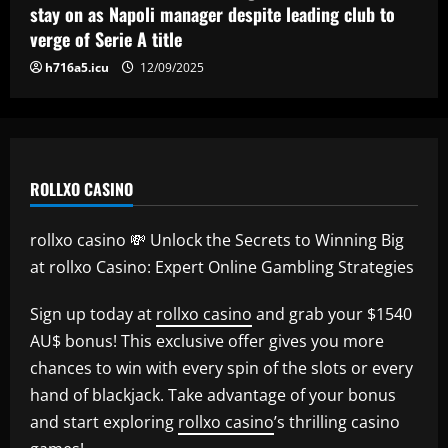
stay on as Napoli manager despite leading club to
12/09/2025
5
verge of Serie A title
h716a5.icu
12/09/2025
ROLLXO CASINO
rollxo casino 💸 Unlock the Secrets to Winning Big
at rollxo Casino: Expert Online Gambling Strategies
Sign up today at
rollxo casino
and grab your $1540
AU$ bonus! This exclusive offer gives you more
chances to win with every spin of the slots or every
hand of blackjack. Take advantage of your bonus
and start exploring
rollxo casino
’s thrilling casino