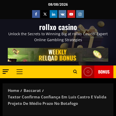
Skip
08/08/2026
to
Facebook
Twitter
Linkedin
VK
Youtube
Instagram
content
rollxo casino
Unlock the Secrets to Winning Big at rollxo Casino: Expert
Online Gambling Strategies
BONUS
Primary
Menu
Home
Baccarat
Textor Confirma Confiança Em Luís Castro E Valida
Projeto De Médio Prazo No Botafogo