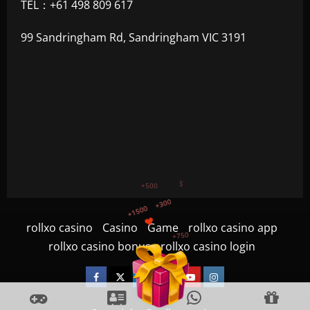
TEL：+61 498 809 617
99 Sandringham Rd, Sandringham VIC 3191
+1500
+750
rollxo casino
Casino
Game
rollxo casino app
+1200
$
+500
rollxo casino bonus
rollxo casino login
+300
Facebook
Twitter
Linkedin
VK
Youtube
Instagram