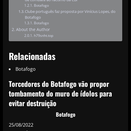
Botafogo
Clube português faz proposta por Vinícius Lopes, do
Botafogo
Botafogo
About the Author
h79snht.top
Relacionadas
Botafogo
Torcedores do Botafogo vão propor
tombamento do muro de ídolos para
evitar destruição
Botafogo
25/08/2022