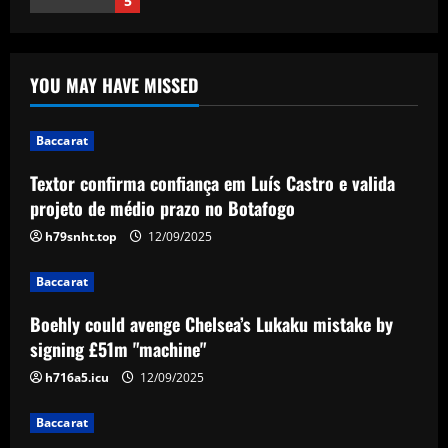
5
Baccarat
Textor confirma confiança em Luís
YOU MAY HAVE MISSED
Castro e valida projeto de médio prazo
no Botafogo
1
12/09/2025
Baccarat
Textor confirma confiança em Luís Castro e valida
Baccarat
Boehly could avenge Chelsea’s Lukaku
projeto de médio prazo no Botafogo
mistake by signing £51m "machine"
h79snht.top
12/09/2025
12/09/2025
2
Baccarat
Baccarat
Boehly could avenge Chelsea’s Lukaku mistake by
Top 10 Spurs Kits Of The Premier
signing £51m "machine"
League Era – Ranked
h716a5.icu
12/09/2025
12/09/2025
3
Baccarat
Baccarat