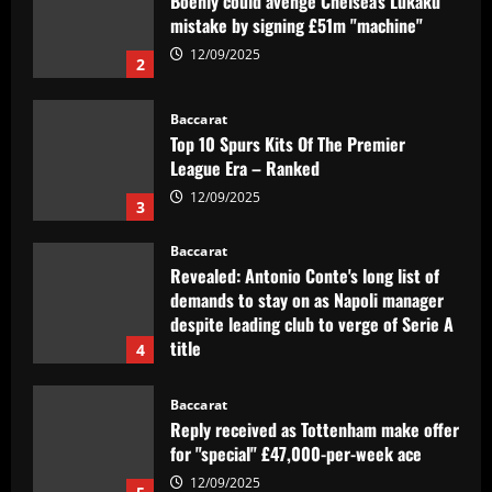
Boehly could avenge Chelsea’s Lukaku
mistake by signing £51m "machine"
12/09/2025
2
Baccarat
Top 10 Spurs Kits Of The Premier
League Era – Ranked
12/09/2025
3
Baccarat
Revealed: Antonio Conte's long list of
demands to stay on as Napoli manager
despite leading club to verge of Serie A
title
4
12/09/2025
Baccarat
Reply received as Tottenham make offer
for "special" £47,000-per-week ace
12/09/2025