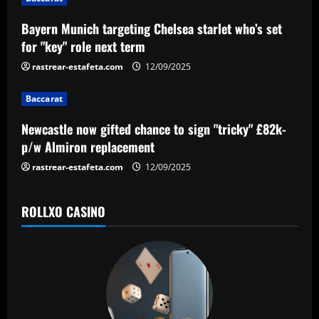
g
a
Bayern Munich targeting Chelsea starlet who’s set
for "key" role next term
t
rastrear-estafeta.com
12/09/2025
i
Baccarat
o
Newcastle now gifted chance to sign "tricky" £82k-
n
p/w Almiron replacement
rastrear-estafeta.com
12/09/2025
ROLLXO CASINO