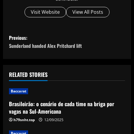
Visit Website
View All Posts
P
Previous:
o
Sunderland handed Alex Pritchard lift
s
t
RELATED STORIES
n
Baccarat
a
Brasileirão: o cenário de cada time na briga por
v
vagas na Sul-Americana
i
h79snht.top
12/09/2025
Baccarat