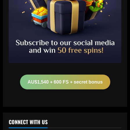
Baccarat
Boehly could avenge Chelsea’s Lukaku
mistake by signing £51m "machine"
AU$1,540 + 600 FS + secret bonus
12/09/2025
2
Baccarat
Top 10 Spurs Kits Of The Premier
League Era – Ranked
CONNECT WITH US
12/09/2025
3