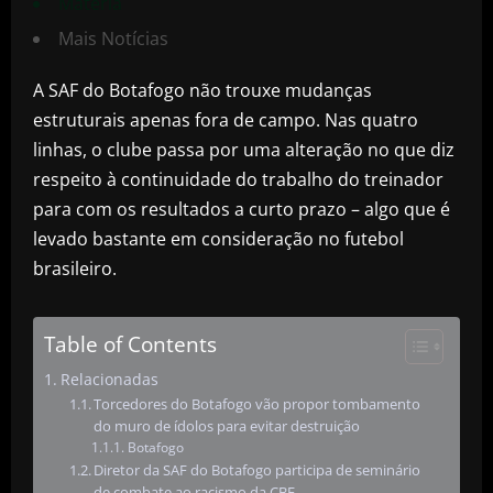
Matéria
Mais Notícias
A SAF do Botafogo não trouxe mudanças
estruturais apenas fora de campo. Nas quatro
linhas, o clube passa por uma alteração no que diz
respeito à continuidade do trabalho do treinador
para com os resultados a curto prazo – algo que é
levado bastante em consideração no futebol
brasileiro.
Table of Contents
Relacionadas
Torcedores do Botafogo vão propor tombamento
do muro de ídolos para evitar destruição
Botafogo
Diretor da SAF do Botafogo participa de seminário
de combate ao racismo da CBF