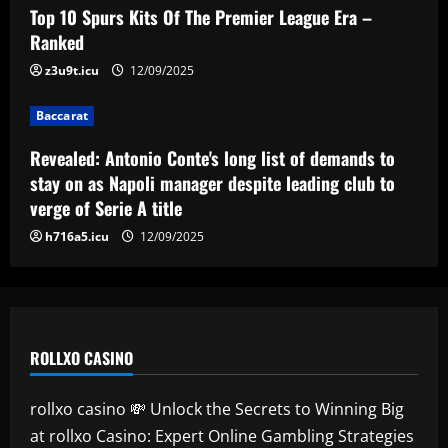
Revealed: Antonio Conte's long list of
Top 10 Spurs Kits Of The Premier League Era –
demands to stay on as Napoli manager
Ranked
despite leading club to verge of Serie A
title
z3u9t.icu
12/09/2025
4
12/09/2025
Baccarat
Baccarat
Reply received as Tottenham make offer
Revealed: Antonio Conte's long list of demands to
for "special" £47,000-per-week ace
stay on as Napoli manager despite leading club to
12/09/2025
5
verge of Serie A title
h716a5.icu
12/09/2025
ROLLXO CASINO
rollxo casino 💸 Unlock the Secrets to Winning Big
at rollxo Casino: Expert Online Gambling Strategies