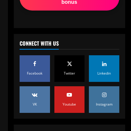
bonus
Baccarat
Boehly could avenge Chelsea’s
Lukaku mistake by signing £51m
"machine"
2
12/09/2025
CONNECT WITH US
Baccarat
Top 10 Spurs Kits Of The Premier
League Era – Ranked
12/09/2025
3
Facebook
Twitter
Linkedin
Baccarat
Revealed: Antonio Conte's long
list of demands to stay on as
Napoli manager despite leading
club to verge of Serie A title
4
VK
Youtube
Instagram
12/09/2025
Baccarat
Reply received as Tottenham
make offer for "special" £47,000-