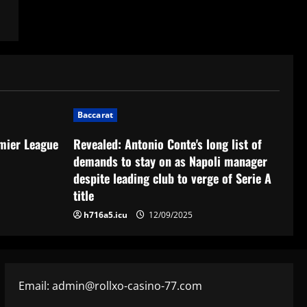
Lukaku mistake by signing £51m
"machine"
2
12/09/2025
Baccarat
Top 10 Spurs Kits Of The Premier
League Era – Ranked
Baccarat
12/09/2025
3
emier League
Revealed: Antonio Conte's long list of
Baccarat
demands to stay on as Napoli manager
Revealed: Antonio Conte's long
despite leading club to verge of Serie A
list of demands to stay on as
title
Napoli manager despite leading
club to verge of Serie A title
4
h716a5.icu
12/09/2025
12/09/2025
Baccarat
Reply received as Tottenham
make offer for "special" £47,000-
Email:
admin@rollxo-casino-77.com
per-week ace
5
12/09/2025