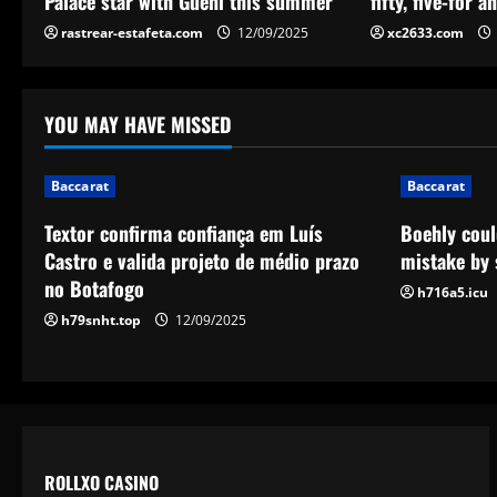
Palace star with Guehi this summer
fifty, five-for a
i
rastrear-estafeta.com
12/09/2025
xc2633.com
g
a
YOU MAY HAVE MISSED
t
Baccarat
Baccarat
i
Textor confirma confiança em Luís
Boehly coul
o
Castro e valida projeto de médio prazo
mistake by 
no Botafogo
n
h716a5.icu
h79snht.top
12/09/2025
ROLLXO CASINO