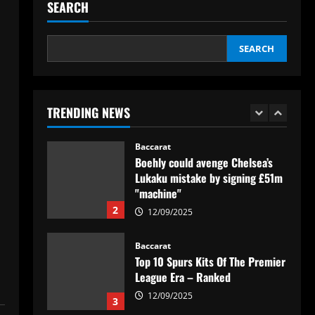
SEARCH
per-week ace
5
12/09/2025
SEARCH
Baccarat
Textor confirma confiança em
Luís Castro e valida projeto de
médio prazo no Botafogo
TRENDING NEWS
1
12/09/2025
Baccarat
Boehly could avenge Chelsea’s
Lukaku mistake by signing £51m
"machine"
2
12/09/2025
Baccarat
Top 10 Spurs Kits Of The Premier
League Era – Ranked
12/09/2025
3