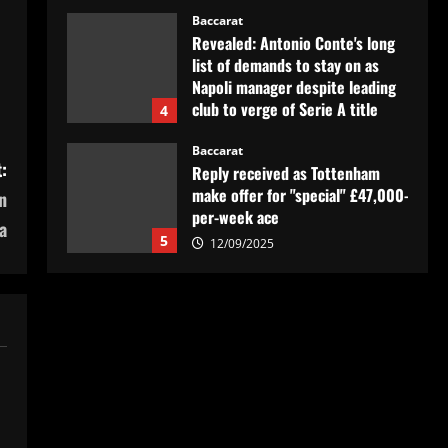
Baccarat
Revealed: Antonio Conte's long
list of demands to stay on as
Napoli manager despite leading
club to verge of Serie A title
4
12/09/2025
Baccarat
:
Reply received as Tottenham
make offer for "special" £47,000-
n
per-week ace
a
5
12/09/2025
Baccarat
Textor confirma confiança em
Luís Castro e valida projeto de
médio prazo no Botafogo
1
12/09/2025
Baccarat
Boehly could avenge Chelsea’s