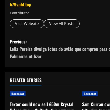
h79snht.top
Contributor
Visit Website
View All Posts
P
Previous:
Leila Pereira divulga fotos do avião que comprou para 
o
Palmeiras utilizar
s
t
RELATED STORIES
n
a
Baccarat
Baccarat
v
Textor could now sell £50m Crystal
Sam Curran ow