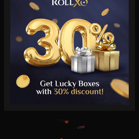
+1200
$
+500
+300
+1500