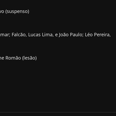
avo (suspenso)
ar; Falcão, Lucas Lima, e João Paulo; Léo Pereira,
me Romão (lesão)