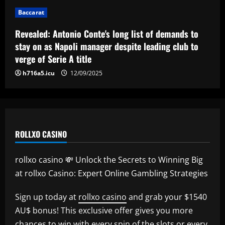
12/09/2025
Baccarat
Baccarat
Reply received as Tottenham make offer
Revealed: Antonio Conte's long list of demands to
for "special" £47,000-per-week ace
stay on as Napoli manager despite leading club to
12/09/2025
5
verge of Serie A title
h716a5.icu
12/09/2025
ROLLXO CASINO
rollxo casino 💸 Unlock the Secrets to Winning Big
at rollxo Casino: Expert Online Gambling Strategies
Sign up today at
rollxo casino
and grab your $1540
AU$ bonus! This exclusive offer gives you more
chances to win with every spin of the slots or every