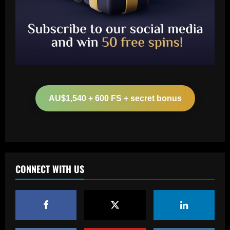
Baccarat
Boehly could avenge Chelsea’s Lukaku
mistake by signing £51m "machine"
AU$1,540 + 600 FS + secret bonus
12/09/2025
2
Baccarat
Top 10 Spurs Kits Of The Premier
League Era – Ranked
CONNECT WITH US
12/09/2025
3
Baccarat
Revealed: Antonio Conte's long list of
demands to stay on as Napoli manager