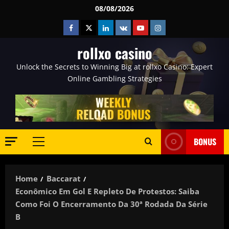
Skip
08/08/2026
to
Facebook
Twitter
Linkedin
VK
Youtube
Instagram
content
rollxo casino
Unlock the Secrets to Winning Big at rollxo Casino: Expert
Online Gambling Strategies
BONUS
Primary
Menu
Home
Baccarat
Econômico Em Gol E Repleto De Protestos: Saiba
Como Foi O Encerramento Da 30ª Rodada Da Série
B