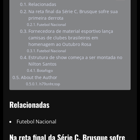
Relacionadas
Na reta final da Série C, Brusque sofre sua
primeira derrota
Futebol Nacional
Fornecedora de material esportivo lança
camisas de clubes brasileiros em
homenagem ao Outubro Rosa
Futebol Nacional
Estrutura de show começa a ser montada no
Nilton Santos
Botafogo
About the Author
h79snht.top
Relacionadas
Futebol Nacional
Na reta final da Série C, Brusque sofre