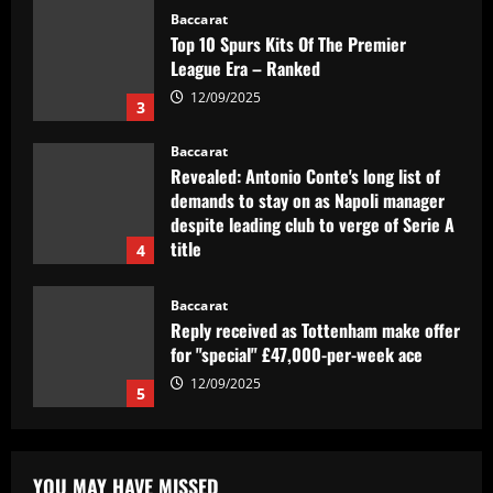
Baccarat
Top 10 Spurs Kits Of The Premier
League Era – Ranked
12/09/2025
3
Baccarat
Revealed: Antonio Conte's long list of
demands to stay on as Napoli manager
despite leading club to verge of Serie A
title
4
12/09/2025
Baccarat
Reply received as Tottenham make offer
for "special" £47,000-per-week ace
12/09/2025
5
Baccarat
Textor confirma confiança em Luís
YOU MAY HAVE MISSED
Castro e valida projeto de médio prazo