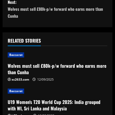
Next:
t
Wolves must sell £80k-p/w forward who earns more than
n
Cunha
a
v
RELATED STORIES
i
Baccarat
g
Wolves must sell £80k-p/w forward who earns more
a
than Cunha
t
xc2633.com
12/09/2025
i
Baccarat
U19 Women's T20 World Cup 2025: India grouped
o
with WI, Sri Lanka and Malaysia