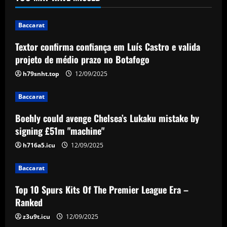
no Botafogo
1
12/09/2025
Baccarat
Textor confirma confiança em Luís Castro e valida
Baccarat
Boehly could avenge Chelsea’s Lukaku
projeto de médio prazo no Botafogo
mistake by signing £51m "machine"
h79snht.top
12/09/2025
12/09/2025
2
Baccarat
Baccarat
Boehly could avenge Chelsea’s Lukaku mistake by
Top 10 Spurs Kits Of The Premier
signing £51m "machine"
League Era – Ranked
h716a5.icu
12/09/2025
12/09/2025
3
Baccarat
Baccarat
Revealed: Antonio Conte's long list of
Top 10 Spurs Kits Of The Premier League Era –
demands to stay on as Napoli manager
Ranked
despite leading club to verge of Serie A
title
z3u9t.icu
12/09/2025
4