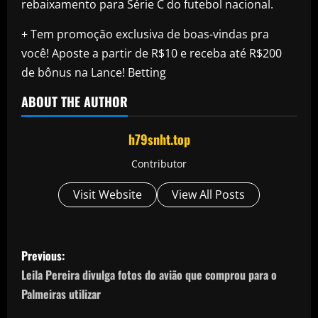
rebaixamento para Série C do futebol nacional.
+ Tem promoção exclusiva de boas-vindas pra
você! Aposte a partir de R$10 e receba até R$200
de bônus na Lance! Betting
ABOUT THE AUTHOR
h79snht.top
Contributor
Visit Website
View All Posts
P
Previous:
o
Leila Pereira divulga fotos do avião que comprou para o
Palmeiras utilizar
s