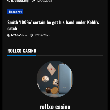
n
h79snht.top
12/09/2025
Baccarat
Smith '100%' certain he got his hand under Kohli's
catch
h716a5.icu
12/09/2025
ROLLXO CASINO
rollxo casino