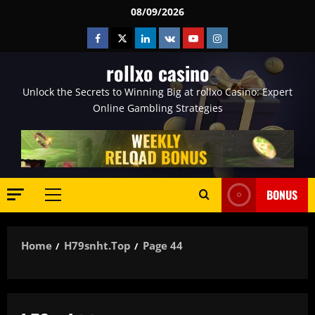
Skip
08/09/2026
to
Facebook
Twitter
Linkedin
VK
Youtube
Instagram
content
rollxo casino
Unlock the Secrets to Winning Big at rollxo Casino: Expert
Online Gambling Strategies
BONUS
Primary
Menu
Home
H79snht.top
Page 44