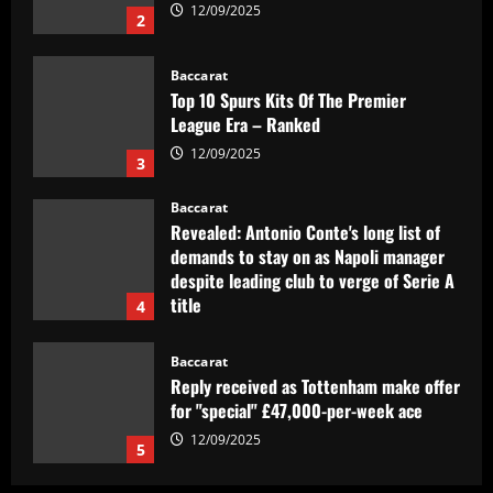
12/09/2025
2
Baccarat
Top 10 Spurs Kits Of The Premier
League Era – Ranked
12/09/2025
3
Baccarat
Revealed: Antonio Conte's long list of
demands to stay on as Napoli manager
despite leading club to verge of Serie A
title
4
12/09/2025
Baccarat
Reply received as Tottenham make offer
for "special" £47,000-per-week ace
12/09/2025
5