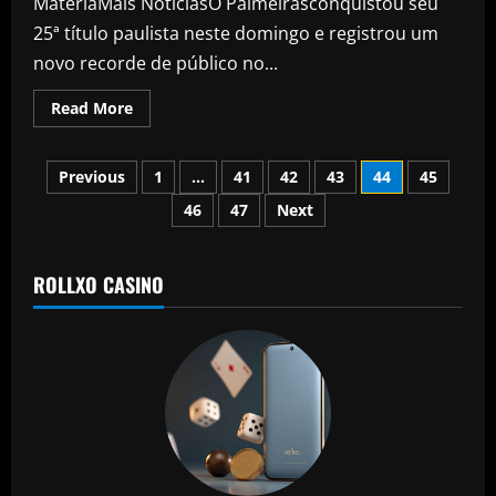
MatériaMais NotíciasO Palmeirasconquistou seu
o
técnico
25ª título paulista neste domingo e registrou um
Cuca
novo recorde de público no...
Read
Read More
more
about
Palmeiras
Posts
bate
Previous
1
…
41
42
43
44
45
recorde
de
46
47
Next
pagination
público
do
Allianz
Parque
com
ROLLXO CASINO
final
do
Paulistão