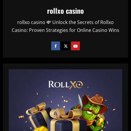
rollxo casino
rollxo casino 💸 Unlock the Secrets of Rollxo
Casino: Proven Strategies for Online Casino Wins