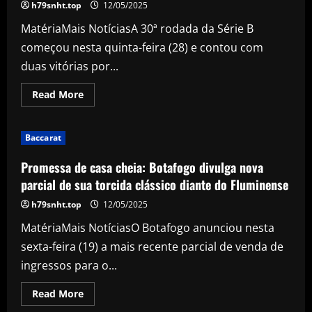
algozes
h79snht.top
12/05/2025
do
primeiro
MatériaMais NotíciasA 30ª rodada da Série B
turno
do
começou nesta quinta-feira (28) e contou com
Brasileirão
duas vitórias por...
Read
Read More
more
about
Em
noite
Baccarat
de
vitórias
magras,
Promessa de casa cheia: Botafogo divulga nova
Mirassol
sobe
parcial de sua torcida clássico diante do Fluminense
na
tabela
h79snht.top
12/05/2025
e
Londrina
MatériaMais NotíciasO Botafogo anunciou nesta
mostra
fôlego
sexta-feira (19) a mais recente parcial de venda de
na
Série
ingressos para o...
B
Read
Read More
more