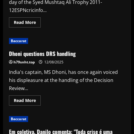
day of the Syed Mushtaq Ali Trophy 2011-
12ESPNcricinfo...
Read
Read More
more
about
Dinesh
Karthik
Baccarat
fifty
sets
up
Dhoni questions DRS handling
Tamil
Nadu
h79snht.top
12/08/2025
win
India's captain, MS Dhoni, has once again voiced
his displeasure at the handling of the Decision
Review...
Read
Read More
more
about
Dhoni
questions
Baccarat
DRS
handling
Em coletiva, Danilo comenta: "Toda crise é uma