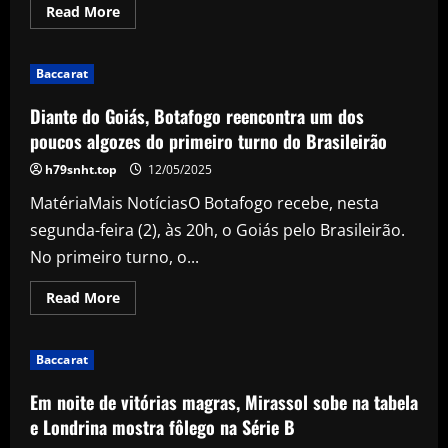
Read
Read More
more
about
CBF
assina
Baccarat
acordo
para
combater
Diante do Goiás, Botafogo reencontra um dos
manipulação
de
poucos algozes do primeiro turno do Brasileirão
resultados
e
h79snht.top
12/05/2025
fraudes
no
MatériaMais NotíciasO Botafogo recebe, nesta
futebol
segunda-feira (2), às 20h, o Goiás pelo Brasileirão.
No primeiro turno, o...
Read
Read More
more
about
Diante
do
Baccarat
Goiás,
Botafogo
reencontra
Em noite de vitórias magras, Mirassol sobe na tabela
um
dos
e Londrina mostra fôlego na Série B
poucos