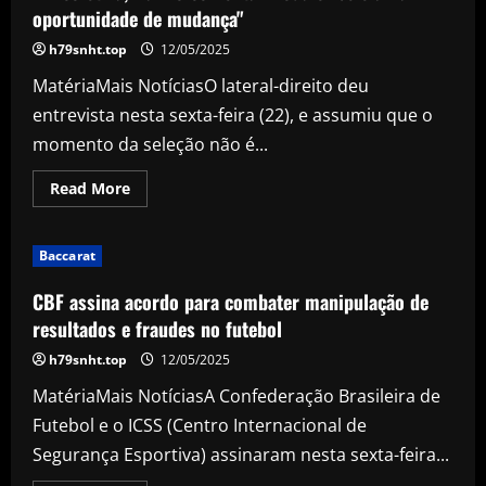
oportunidade de mudança"
h79snht.top
12/05/2025
MatériaMais NotíciasO lateral-direito deu
entrevista nesta sexta-feira (22), e assumiu que o
momento da seleção não é...
Read
Read More
more
about
Em
coletiva,
Baccarat
Danilo
comenta:
"Toda
CBF assina acordo para combater manipulação de
crise
é
resultados e fraudes no futebol
uma
oportunidade
h79snht.top
12/05/2025
de
mudança"
MatériaMais NotíciasA Confederação Brasileira de
Futebol e o ICSS (Centro Internacional de
Segurança Esportiva) assinaram nesta sexta-feira...