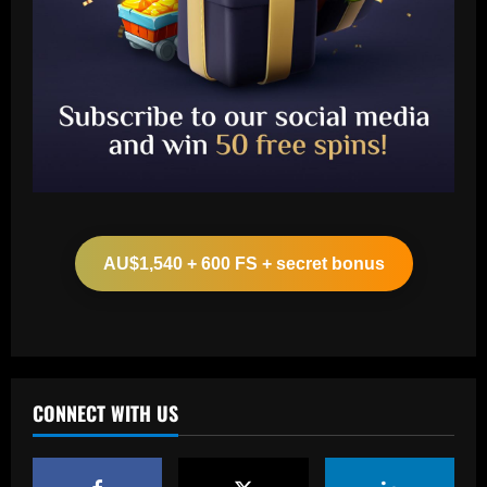
Baccarat
Boehly could avenge Chelsea’s Lukaku
mistake by signing £51m "machine"
AU$1,540 + 600 FS + secret bonus
12/09/2025
2
Baccarat
Top 10 Spurs Kits Of The Premier
League Era – Ranked
CONNECT WITH US
12/09/2025
3
Baccarat